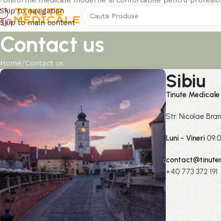
Uniforme medicale moderne si confortabile pentru profesion
Skip to navigation
Skip to main content
Contact us
Home
Contact us
Sibiu
Tinute Medicale
Str. Nicolae Bran
Luni - Vineri
09:0
contact@tinute
+40 773 372 191