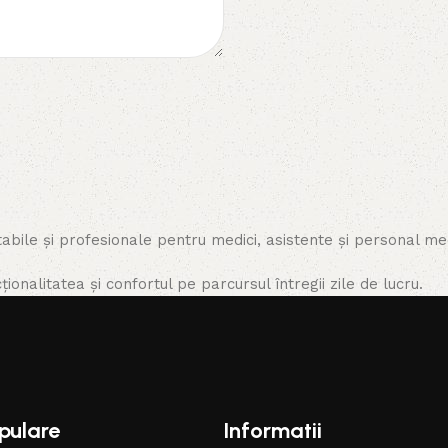
ile și profesionale pentru medici, asistente și personal med
nalitatea și confortul pe parcursul întregii zile de lucru.
pulare
Informatii