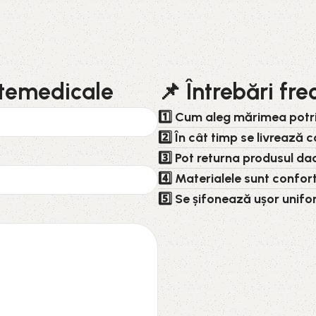
utemedicale
📌 Întrebări fr
1️⃣ Cum aleg mărimea potr
2️⃣ În cât timp se livrează
3️⃣ Pot returna produsul da
4️⃣ Materialele sunt confort
5️⃣ Se șifonează ușor unif