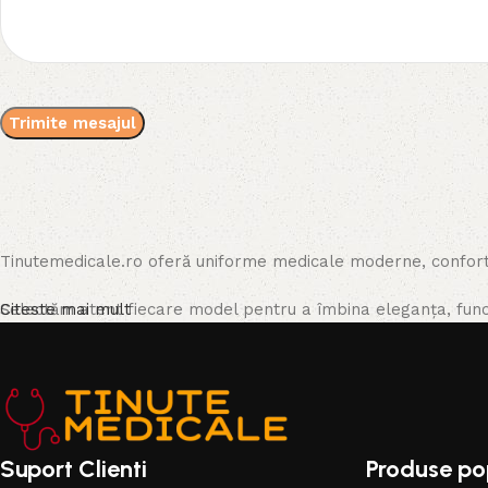
Tinutemedicale.ro oferă uniforme medicale moderne, confortab
Selectăm atent fiecare model pentru a îmbina eleganța, funcțio
Citeste mai mult
Suport Clienti
Produse po