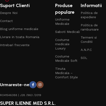
Suport Clienti
Produse
Informatii
populare
Despre Noi
Politica de
expediere
Uniforme
Contact
Medicale
Politica de
Blog uniforme medicale
rambursare
Saboti Medicali
Livrare in toata Romania
Termeni si
Costume
Conditii
medicale
Intrebari frecvente
Luxury
A.N.P.C
Costume
SOL
Medicale Soft
Tinuta
Medicala –
Comfort Style
Urmareste-ne
RO41546388 | J28 /963 /2019
SUPER ILIENNE MED S.R.L.