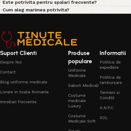
Este potrivita pentru spalari frecvente?
Cum aleg marimea potrivita?
Suport Clienti
Produse
Informatii
populare
Despre Noi
Politica de
expediere
Uniforme
Contact
Medicale
Politica de
Blog uniforme medicale
rambursare
Saboti Medicali
Livrare in toata Romania
Termeni si
Costume
Conditii
medicale
Intrebari frecvente
Luxury
A.N.P.C
Costume
SOL
Medicale Soft
Tinuta