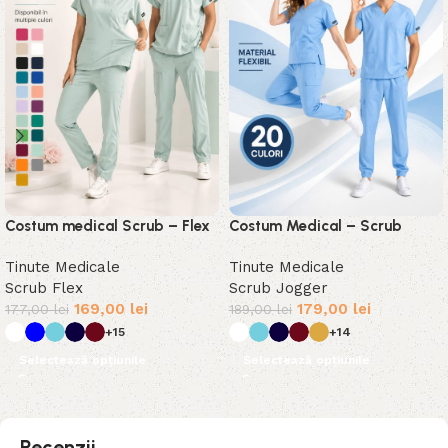
Costum medical Scrub – Flex
Costum Medical – Scrub
Jogger
Tinute Medicale
Tinute Medicale
Scrub Flex
Scrub Jogger
169,00
lei
179,00
lei
177,00
lei
189,00
lei
+15
+14
Selectează opțiunile
Selectează opțiunile
Recenzii