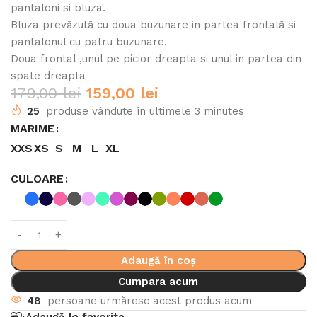
pantaloni si bluza.
Bluza prevăzută cu doua buzunare in partea frontală si
pantalonul cu patru buzunare.
Doua frontal ,unul pe picior dreapta si unul in partea din
spate dreapta
179,00
lei
159,00
lei
25
produse vândute în ultimele 3 minutes
MARIME
XXS
XS
S
M
L
XL
CULOARE
Adaugă în coș
Cumpara acum
48
persoane urmăresc acest produs acum
Adaugă la favorite