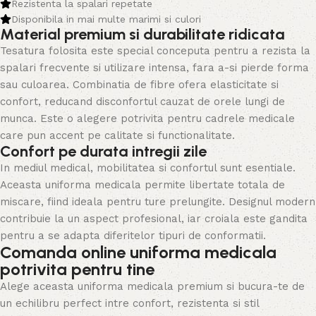
Rezistenta la spalari repetate
Disponibila in mai multe marimi si culori
Material premium si durabilitate ridicata
Tesatura folosita este special conceputa pentru a rezista la
spalari frecvente si utilizare intensa, fara a-si pierde forma
sau culoarea. Combinatia de fibre ofera elasticitate si
confort, reducand disconfortul cauzat de orele lungi de
munca. Este o alegere potrivita pentru cadrele medicale
care pun accent pe calitate si functionalitate.
Confort pe durata intregii zile
In mediul medical, mobilitatea si confortul sunt esentiale.
Aceasta uniforma medicala permite libertate totala de
miscare, fiind ideala pentru ture prelungite. Designul modern
contribuie la un aspect profesional, iar croiala este gandita
pentru a se adapta diferitelor tipuri de conformatii.
Comanda online uniforma medicala
potrivita pentru tine
Alege aceasta uniforma medicala premium si bucura-te de
un echilibru perfect intre confort, rezistenta si stil