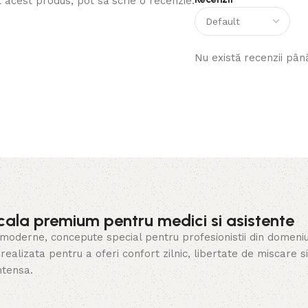
t acest produs, pot să scrie o recenzie.
Nu există recenzii pân
cala premium pentru medici si asistente
erne, concepute special pentru profesionistii din domeniul san
ealizata pentru a oferi confort zilnic, libertate de miscare s
ntensa.