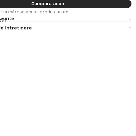
Cumpara acum
e urmăresc acest produs acum
vorite
tur
e intretinere