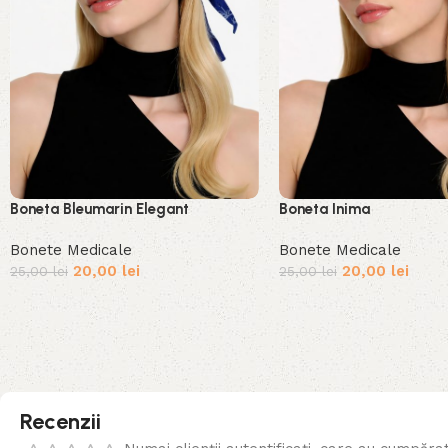
Boneta Bleumarin Elegant
Boneta Inima
Bonete Medicale
Bonete Medicale
20,00
lei
20,00
lei
25,00
lei
25,00
lei
Recenzii