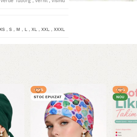
,
Verde Tuborg
,
Vernil
,
Visiniu
XS
,
S
,
M
,
L
,
XL
,
XXL
,
XXXL
-20%
-19%
STOC EPUIZAT
NOU