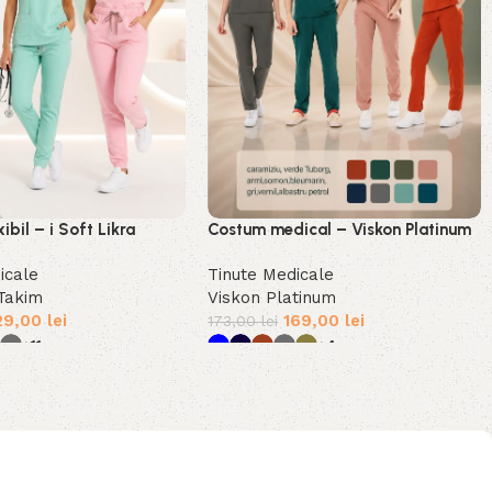
ibil – i Soft Likra
Costum medical – Viskon Platinum
icale
Tinute Medicale
 Takim
Viskon Platinum
29,00
lei
169,00
lei
173,00
lei
+11
+4