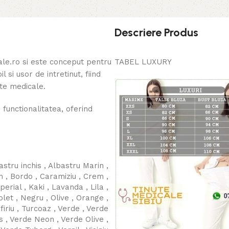
Descriere Produs
ale.ro si este conceput pentru
TABEL LUXURY
l si usor de intretinut, fiind
nete medicale.
unctionalitatea, oferind
astru inchis
,
Albastru Marin
,
n
,
Bordo
,
Caramiziu
,
Crem
,
perial
,
Kaki
,
Lavanda
,
Lila
,
olet
,
Negru
,
Olive
,
Orange
,
iriu
,
Turcoaz
,
Verde
,
Verde
s
,
Verde Neon
,
Verde Olive
,