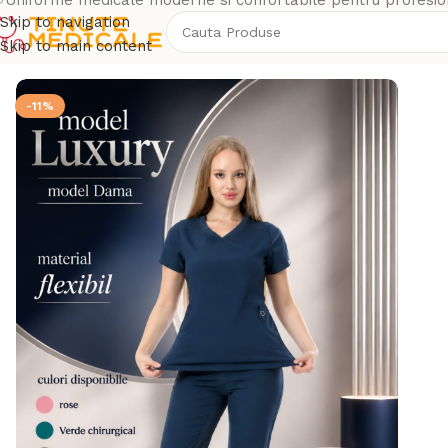
Uniforme medicale moderne si confortabile pentru profesion
Skip to navigation
Skip to main content
Prima pagină
Magazin
Tinute Medicale
Costum Flexibil – 
-11%