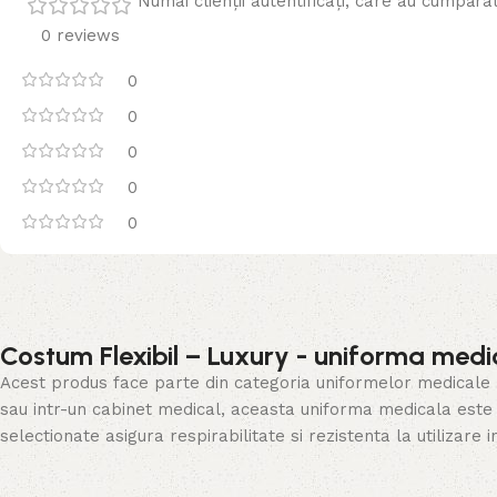
Numai clienții autentificați, care au cumpăra
0 reviews
0
0
0
0
0
Costum Flexibil – Luxury - uniforma medi
Acest produs face parte din categoria uniformelor medicale mod
sau intr-un cabinet medical, aceasta uniforma medicala este r
selectionate asigura respirabilitate si rezistenta la utilizare i