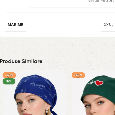
Verde Petrol
MARIME
XXS
,
Produse Similare
-20%
-20%
NOU