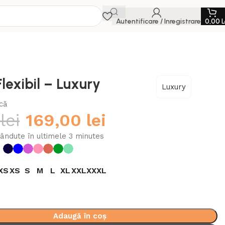
Autentificare / Inregistrare
0,00
L
lexibil – Luxury
Luxury
că
0
lei
169,00
lei
ândute în ultimele 3 minutes
XS
XS
S
M
L
XL
XXL
XXXL
Adaugă în coș