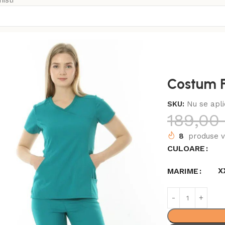
isti
Luxury
Costum F
SKU:
Nu se apli
189,0
8
produse v
CULOARE
X
MARIME