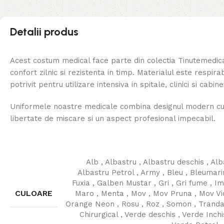
Detalii produs
Acest costum medical face parte din colectia Tinutemedic
confort zilnic si rezistenta in timp. Materialul este respirabi
potrivit pentru utilizare intensiva in spitale, clinici si cabi
Uniformele noastre medicale combina designul modern cu f
libertate de miscare si un aspect profesional impecabil.
Alb
,
Albastru
,
Albastru deschis
,
Alb
Albastru Petrol
,
Army
,
Bleu
,
Bleumari
Fuxia
,
Galben Mustar
,
Gri
,
Gri fume
,
Im
CULOARE
Maro
,
Menta
,
Mov
,
Mov Pruna
,
Mov Vi
Orange Neon
,
Rosu
,
Roz
,
Somon
,
Trandaf
Chirurgical
,
Verde deschis
,
Verde Inchi