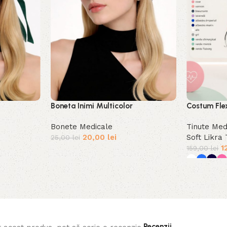
Boneta Inimi Multicolor
Costum Flex
Takim
Bonete Medicale
Tinute Med
20,00
lei
Soft Likra
25,00
lei
1
159,00
lei
Recenzii