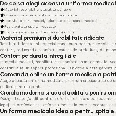
De ce sa alegi aceasta uniforma medica
Material respirabil si placut la atingere
Croiala moderna adaptata utilizarii zilnice
Potrivita pentru medici, asistente si personal medical
Rezistenta la spalari repetate
Disponibila in mai multe marimi si culori
Material premium si durabilitate ridicata
Tesatura folosita este special conceputa pentru a rezista la s
confort, reducand disconfortul cauzat de orele lungi de munca
Confort pe durata intregii zile
In mediul medical, mobilitatea si confortul sunt esentiale. A
contribuie la un aspect profesional, iar croiala este gandita 
Comanda online uniforma medicala potriv
Alege aceasta uniforma medicala premium si bucura-te de un ech
dedicat pentru clienti.
Croiala moderna si adaptabilitate pentru ori
Designul este gandit pentru a oferi un echilibru perfect intre
ingrijit si profesionist. Uniforma medicala este conceputa astfe
Uniforma medicala ideala pentru spitale si