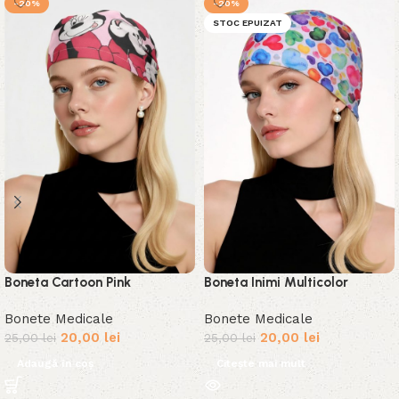
-20%
-20%
STOC EPUIZAT
Boneta Cartoon Pink
Boneta Inimi Multicolor
Bonete Medicale
Bonete Medicale
20,00
lei
20,00
lei
25,00
lei
25,00
lei
Adaugă în coș
Citește mai mult