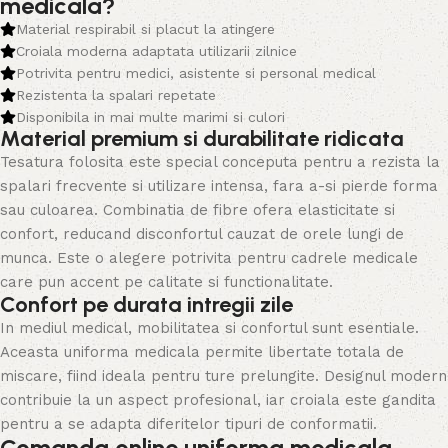
medicala?
Material respirabil si placut la atingere
Croiala moderna adaptata utilizarii zilnice
Potrivita pentru medici, asistente si personal medical
Rezistenta la spalari repetate
Disponibila in mai multe marimi si culori
Material premium si durabilitate ridicata
Tesatura folosita este special conceputa pentru a rezista la
spalari frecvente si utilizare intensa, fara a-si pierde forma
sau culoarea. Combinatia de fibre ofera elasticitate si
confort, reducand disconfortul cauzat de orele lungi de
munca. Este o alegere potrivita pentru cadrele medicale
care pun accent pe calitate si functionalitate.
Confort pe durata intregii zile
In mediul medical, mobilitatea si confortul sunt esentiale.
Aceasta uniforma medicala permite libertate totala de
miscare, fiind ideala pentru ture prelungite. Designul modern
contribuie la un aspect profesional, iar croiala este gandita
pentru a se adapta diferitelor tipuri de conformatii.
Comanda online uniforma medicala