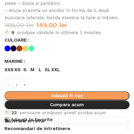
piese – bluza și pantalon.
– Bluza prezinta un anchior în forma de V, două
buzunare laterale, banda elastica la talie și mâneci.
166,00
lei
149,00
lei
9
produse vândute în ultimele 3 minutes
CULOARE
MARIME
XXS
XS
S
M
L
XL
XXL
Adaugă în coș
Cumpara acum
23
persoane urmăresc acest produs acum
Adaugă la favorite
Livrare si retur
Recomandari de intretinere